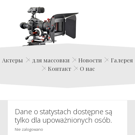
Edwin Film Agencja Aktorska
Актеры
для массовки
Новости
Галерея
Контакт
О нас
Dane o statystach dostępne są
tylko dla upoważnionych osób.
Nie zalogowano