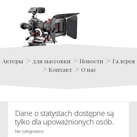
Edwin Film Agencja Aktorska
Актеры
для массовки
Новости
Галерея
Контакт
О нас
Dane o statystach dostępne są
tylko dla upoważnionych osób.
Nie zalogowano