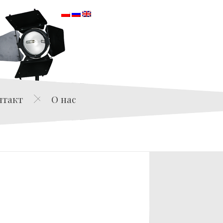
orska
нтакт
О нас