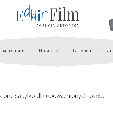
Edwin Film Agencja Akt
я массовки
Новости
Галерея
Ко
tępne są tylko dla upoważnionych osób.