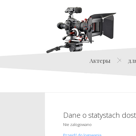
Актеры
дл
Dane o statystach dos
Nie zalogowano
Przejdź do logowania