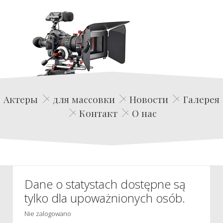
Edwin Film Agencja Aktorska
Актеры
для массовки
Новости
Галерея
Контакт
О нас
Dane o statystach dostępne są
tylko dla upoważnionych osób.
Nie zalogowano