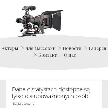
Edwin Film Agencja Aktorska
Актеры
для массовки
Новости
Галерея
Контакт
О нас
Dane o statystach dostępne są
tylko dla upoważnionych osób.
Nie zalogowano