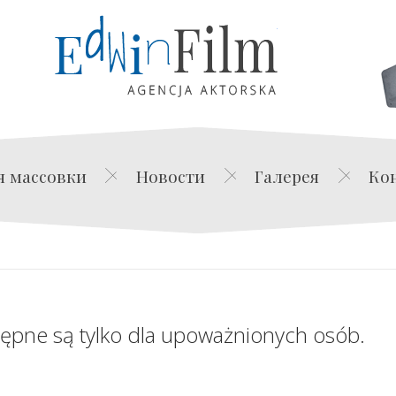
Edwin Film Agencja Akt
я массовки
Новости
Галерея
Ко
tępne są tylko dla upoważnionych osób.