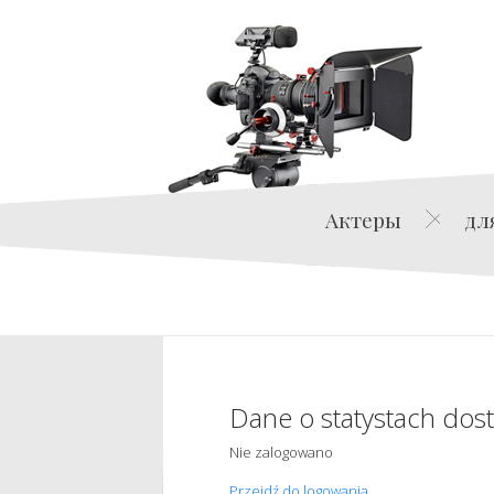
Актеры
дл
Dane o statystach dos
Nie zalogowano
Przejdź do logowania