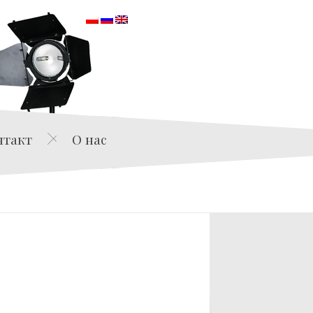
orska
нтакт
О нас