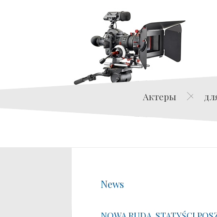
Актеры
дл
News
NOWA RUDA. STATYŚCI POS