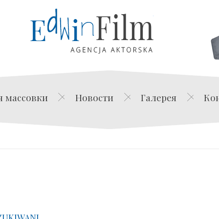
Edwin Film Agencja Akt
я массовки
Новости
Галерея
Ко
ZUKIWANI