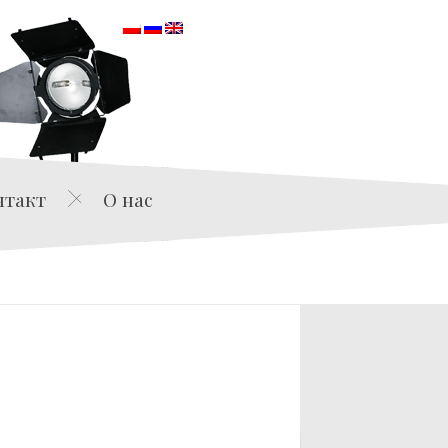
orska
нтакт
О нас