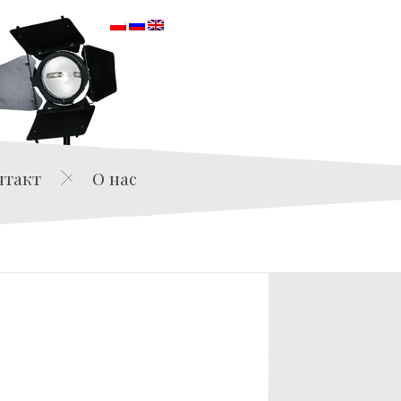
orska
нтакт
О нас