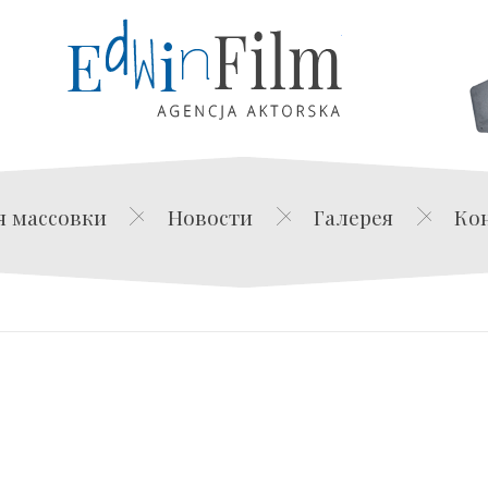
Edwin Film Agencja Akt
я массовки
Новости
Галерея
Ко