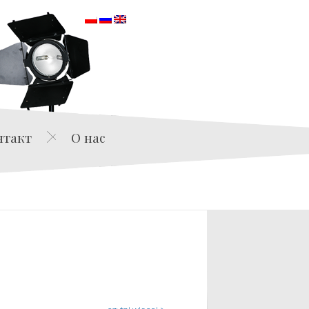
orska
нтакт
О нас