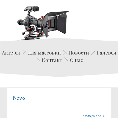
Edwin Film Agencja Aktorska
Актеры
для массовки
Новости
Галерея
Контакт
О нас
News
czytaj więcej >