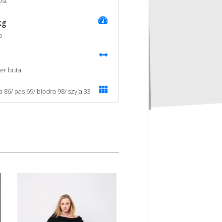
st
kg
a
er buta
a 86/ pas 69/ biodra 98/ szyja 33