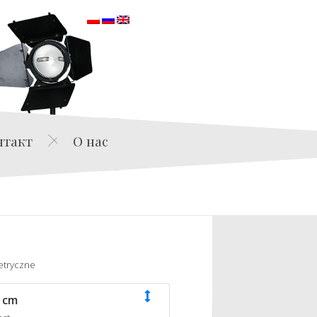
orska
нтакт
О нас
etryczne
 cm