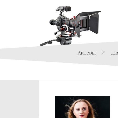
Актеры
дл