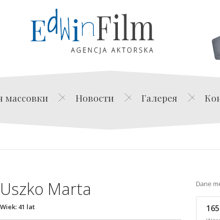
Edwin Film Agencja Akt
я массовки
Новости
Галерея
Ко
Uszko Marta
Dane m
Wiek: 41 lat
165