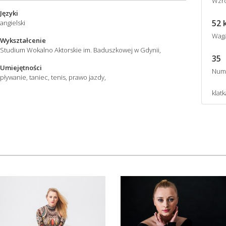
Wzro
Języki
52 
angielski
Wag
Wykształcenie
Studium Wokalno Aktorskie im. Baduszkowej w Gdynii,
35
Umiejętności
Num
pływanie, taniec, tenis, prawo jazdy,
klatk