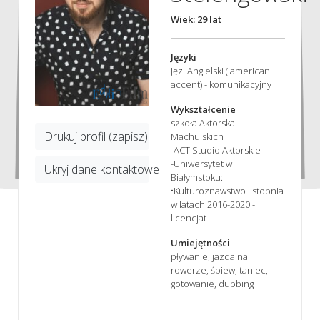
Wiek: 29 lat
Języki
Jęz. Angielski ( american
accent) - komunikacyjny
Wykształcenie
szkoła Aktorska
Drukuj profil (zapisz)
Machulskich
-ACT Studio Aktorskie
-Uniwersytet w
Ukryj dane kontaktowe
Białymstoku:
•Kulturoznawstwo I stopnia
w latach 2016-2020 -
licencjat
Umiejętności
pływanie, jazda na
rowerze, śpiew, taniec,
gotowanie, dubbing