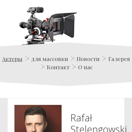
Edwin Film Agencja Aktorska
Актеры
для массовки
Новости
Галерея
Контакт
О нас
Rafał
Stelengowski