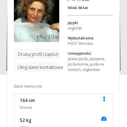
Wiek: 66 lat
Języki
angielski
Wykształcenie
PWST Wrocław
Umiejętności
Drukuj profil (zapisz)
prawo jazdy, pływanie,
jazda konna, jazda na
Ukryj dane kontaktowe
nartach, żeglarstwo
Dane metryczne
164 cm
Wzrost
52 kg