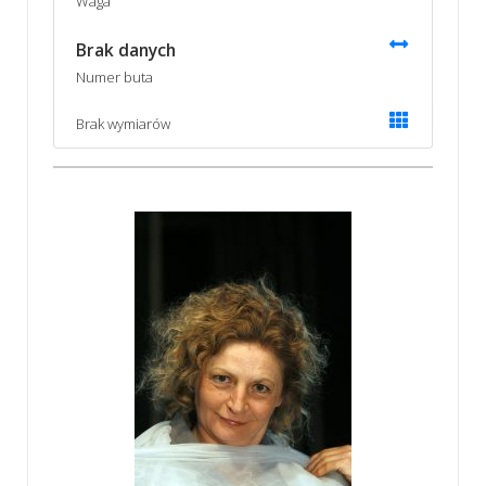
Waga
Brak danych
Numer buta
Brak wymiarów