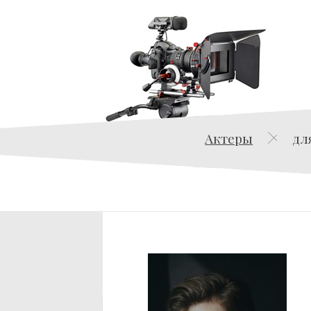
Актеры
дл