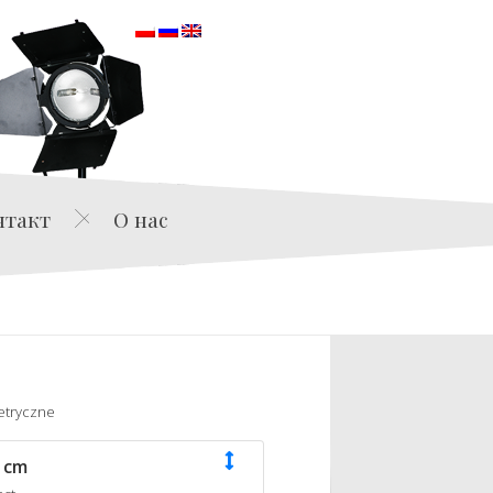
orska
нтакт
О нас
etryczne
 cm