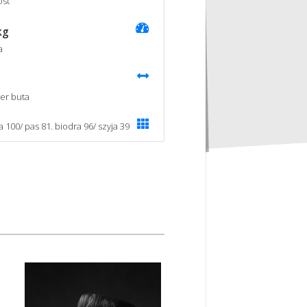
st
kg
a
er buta
a 100/ pas 81. biodra 96/ szyja 39