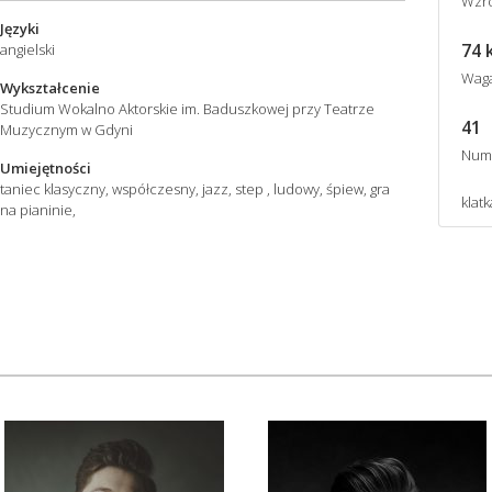
Wzro
Języki
74 
angielski
Wag
Wykształcenie
Studium Wokalno Aktorskie im. Baduszkowej przy Teatrze
41
Muzycznym w Gdyni
Num
Umiejętności
taniec klasyczny, współczesny, jazz, step , ludowy, śpiew, gra
klatk
na pianinie,