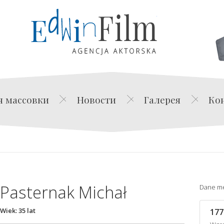
Edwin Film Agencja Akt
я массовки
Новости
Галерея
Ко
Pasternak Michał
Dane m
Wiek: 35 lat
177