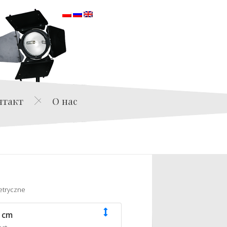
orska
нтакт
О нас
etryczne
 cm