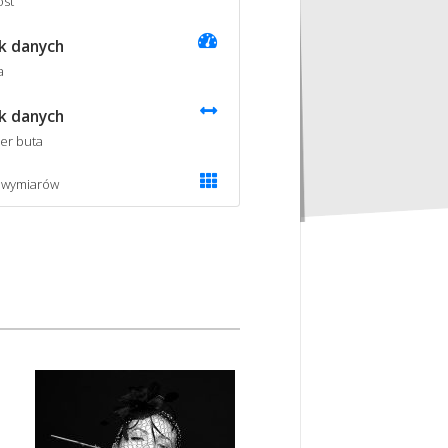
st
k danych
a
k danych
er buta
 wymiarów