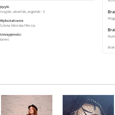
Wzro
Języki
Bra
rosyjski, ukraiński, angielski - 5
Wag
Wykształcenie
Szkoła Aktorska Film.Ua
Bra
Umiejętności
Num
taniec
Brak