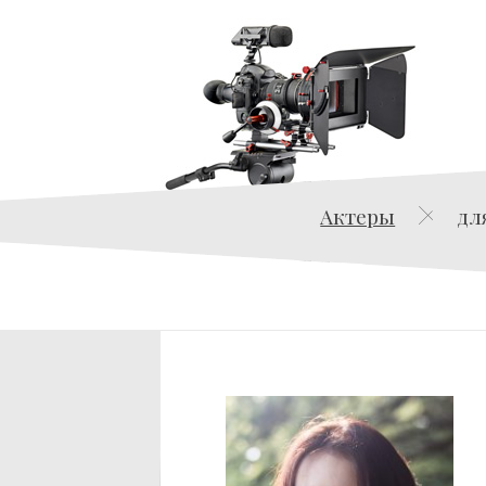
Актеры
дл