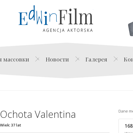
Edwin Film Agencja Akt
я массовки
Новости
Галерея
Ко
Ochota Valentina
Dane m
Wiek: 37 lat
168