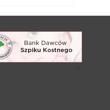
/*)">