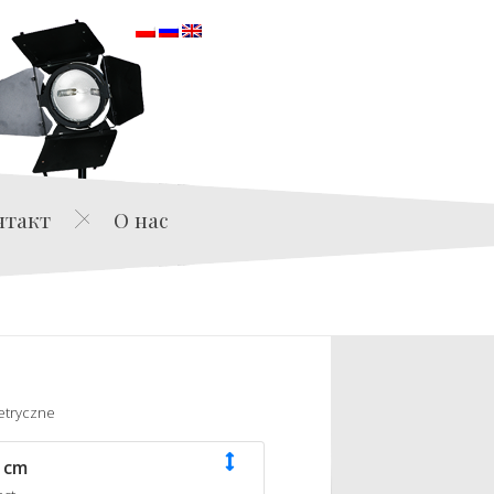
orska
нтакт
О нас
etryczne
 cm