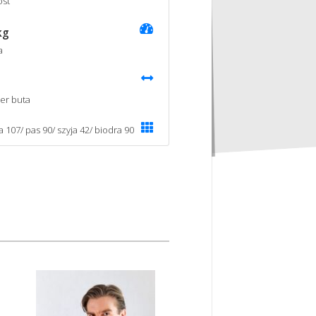
st
kg
a
er buta
a 107/ pas 90/ szyja 42/ biodra 90