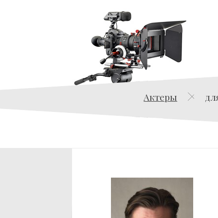
Актеры
дл