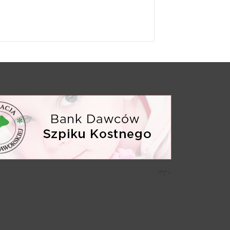
/*)">