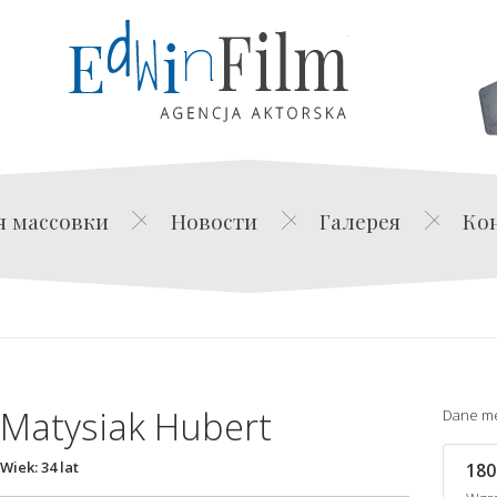
Edwin Film Agencja Akt
я массовки
Новости
Галерея
Ко
Matysiak Hubert
Dane m
Wiek: 34 lat
180