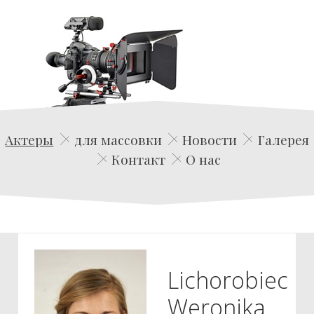
Edwin Film Agencja Aktorska
Актеры
для массовки
Новости
Галерея
Контакт
О нас
Lichorobiec
Weronika