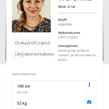
Wiek: 31 lat
Języki
angielskie
Wykształcenie
LART STUDIO
Drukuj profil (zapisz)
Umiejętności
prawo jazdy, jazda na
Ukryj dane kontaktowe
nartach, jazda na rowerze,
taniec,
Dane metryczne
160 cm
Wzrost
52 kg