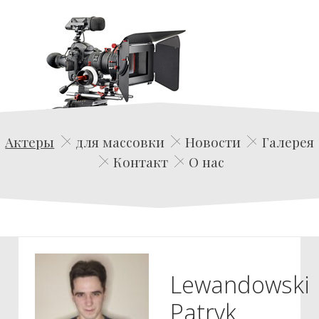
Edwin Film Agencja Aktorska
Актеры
для массовки
Новости
Галерея
Контакт
О нас
Lewandowski
Patryk