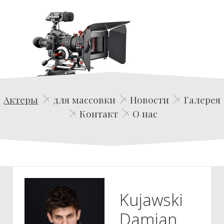
Edwin Film Agencja Aktorska
Актеры
для массовки
Новости
Галерея
Контакт
О нас
Kujawski
Damian