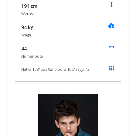
191 cm
Wzrost
94 kg
Waga
44
Numer buta
klatka 108/ pas 92/ biodra 107/ szyja 43