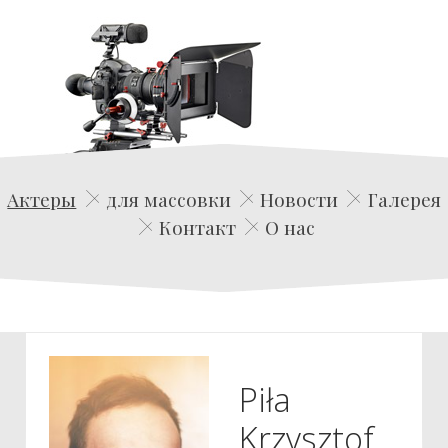
Edwin Film Agencja Aktorska
Актеры
для массовки
Новости
Галерея
Контакт
О нас
Piła
Krzysztof