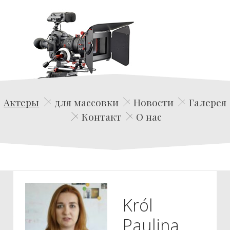
Edwin Film Agencja Aktorska
Актеры
для массовки
Новости
Галерея
Контакт
О нас
Król
Paulina