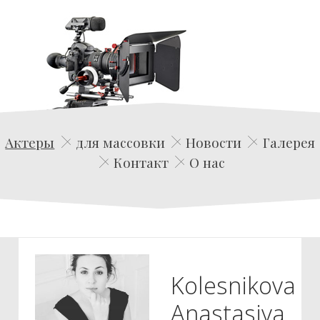
Edwin Film Agencja Aktorska
Актеры
для массовки
Новости
Галерея
Контакт
О нас
Kolesnikova
Anastasiya