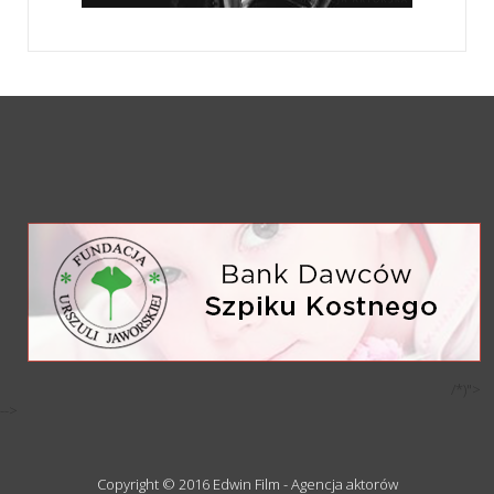
/*)">
-->
Copyright © 2016 Edwin Film - Agencja aktorów