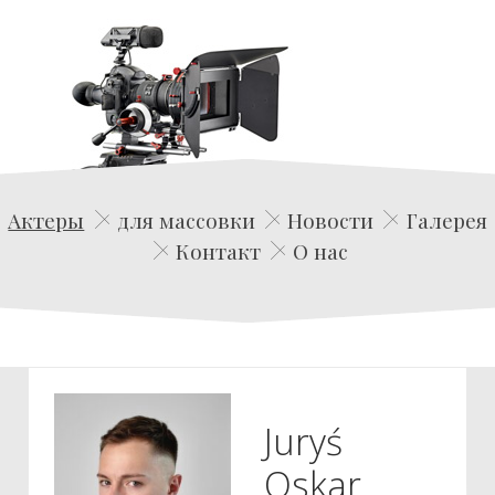
Edwin Film Agencja Aktorska
Актеры
для массовки
Новости
Галерея
Контакт
О нас
Juryś
Oskar