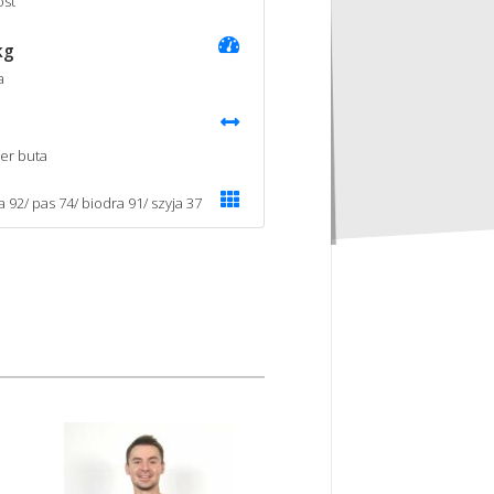
st
kg
a
er buta
a 92/ pas 74/ biodra 91/ szyja 37