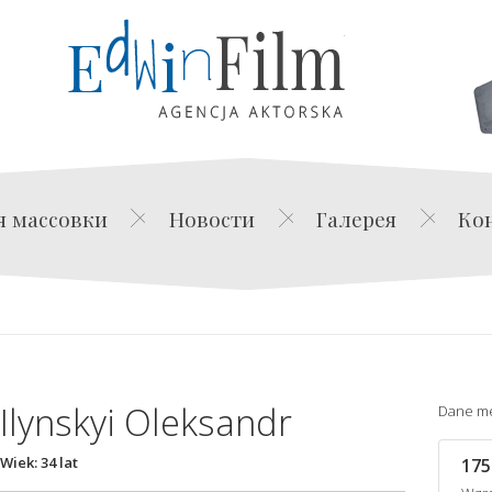
Edwin Film Agencja Akt
я массовки
Новости
Галерея
Ко
Ilynskyi Oleksandr
Dane m
Wiek: 34 lat
175