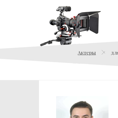
Актеры
дл