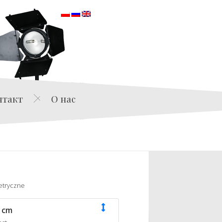
orska
нтакт
О нас
etryczne
 cm