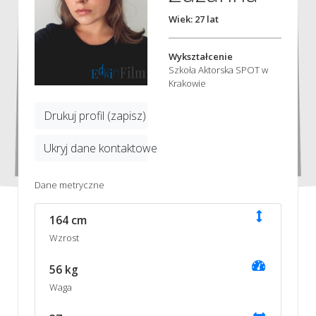
Wiek: 27 lat
Wykształcenie
Szkoła Aktorska SPOT w
Krakowie
Drukuj profil (zapisz)
Ukryj dane kontaktowe
Dane metryczne
164 cm
Wzrost
56 kg
Waga