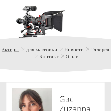
Edwin Film Agencja Aktorska
Актеры
для массовки
Новости
Галерея
Контакт
О нас
Gac
Zuzanna