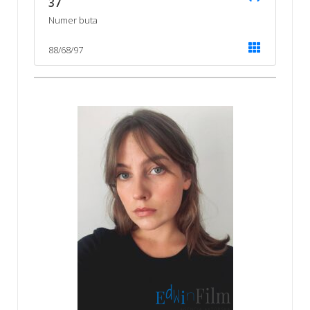
37
Numer buta
88/68/97