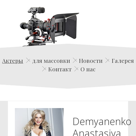
Edwin Film Agencja Aktorska
Актеры
для массовки
Новости
Галерея
Контакт
О нас
Demyanenko
Anastasiya