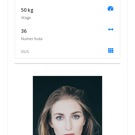
50 kg
Waga
36
Numer buta
XS/S