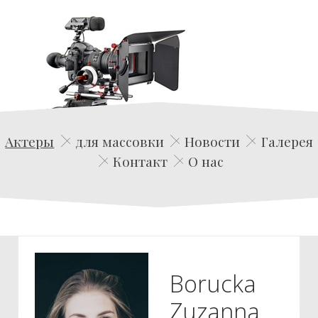
Edwin Film Agencja Aktorska
Актеры
для массовки
Новости
Галерея
Контакт
О нас
Borucka
Zuzanna