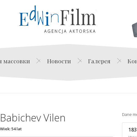
Edwin Film Agencja Akt
я массовки
Новости
Галерея
Ко
Babichev Vilen
Dane m
Wiek: 54 lat
183