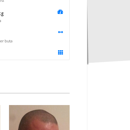
st
kg
a
er buta