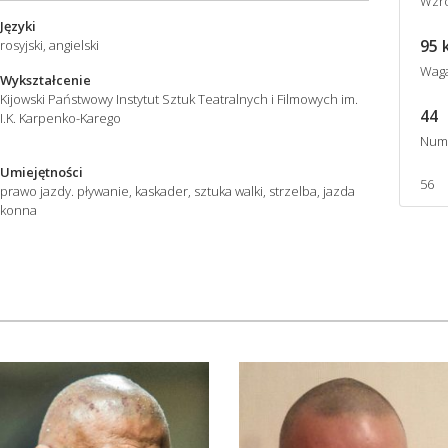
Wzro
Języki
95 
rosyjski, angielski
Wag
Wykształcenie
Kijowski Państwowy Instytut Sztuk Teatralnych i Filmowych im.
44
I.K. Karpenko-Karego
Num
Umiejętności
56
prawo jazdy. pływanie, kaskader, sztuka walki, strzelba, jazda
konna