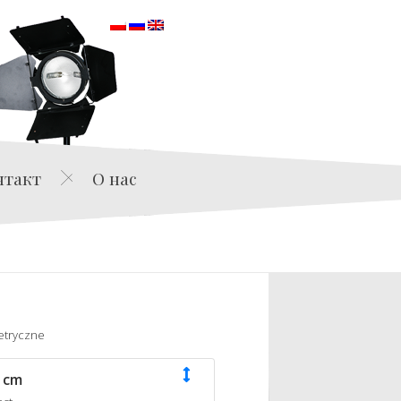
orska
нтакт
О нас
etryczne
 cm