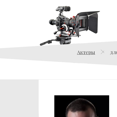
Актеры
дл