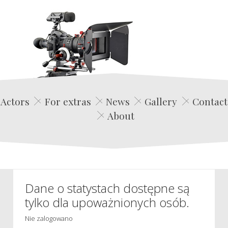
Edwin Film Agencja Aktorska
Actors
For extras
News
Gallery
Contact
About
Dane o statystach dostępne są
tylko dla upoważnionych osób.
Nie zalogowano