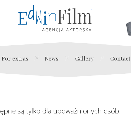
Edwin Film Agencja Akt
For extras
News
Gallery
Contact
tępne są tylko dla upoważnionych osób.