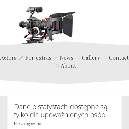
Edwin Film Agencja Aktorska
Actors
For extras
News
Gallery
Contact
About
Dane o statystach dostępne są
tylko dla upoważnionych osób.
Nie zalogowano