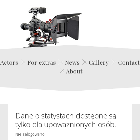
Edwin Film Agencja Aktorska
Actors
For extras
News
Gallery
Contact
About
Dane o statystach dostępne są
tylko dla upoważnionych osób.
Nie zalogowano