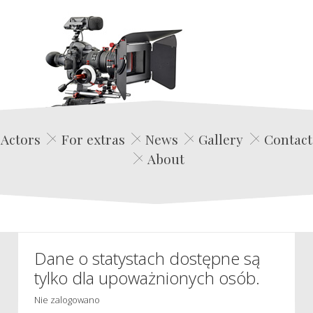
Edwin Film Agencja Aktorska
Actors
For extras
News
Gallery
Contact
About
Dane o statystach dostępne są
tylko dla upoważnionych osób.
Nie zalogowano