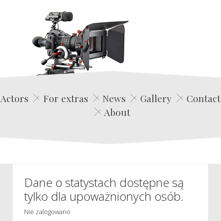
Edwin Film Agencja Aktorska
Actors
For extras
News
Gallery
Contact
About
Dane o statystach dostępne są
tylko dla upoważnionych osób.
Nie zalogowano