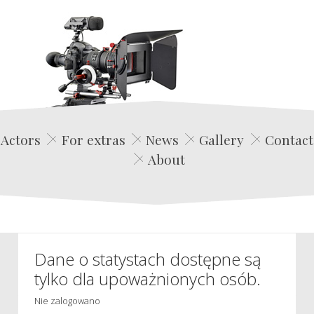
Edwin Film Agencja Aktorska
Actors
For extras
News
Gallery
Contact
About
Dane o statystach dostępne są
tylko dla upoważnionych osób.
Nie zalogowano