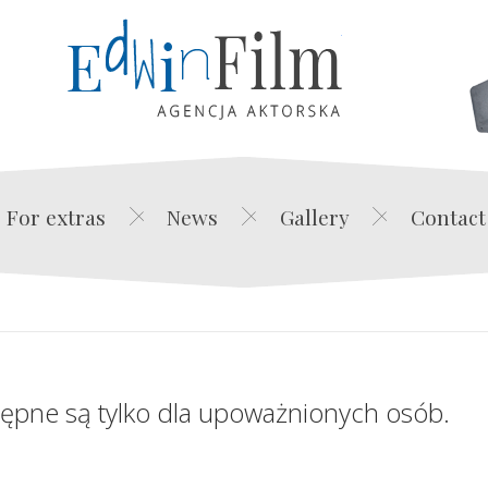
Edwin Film Agencja Akt
For extras
News
Gallery
Contact
tępne są tylko dla upoważnionych osób.