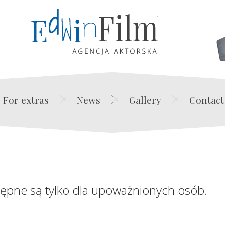
Edwin Film Agencja Akt
For extras
News
Gallery
Contact
tępne są tylko dla upoważnionych osób.