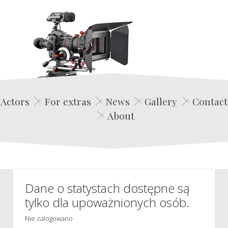
Edwin Film Agencja Aktorska
Actors
For extras
News
Gallery
Contact
About
Dane o statystach dostępne są
tylko dla upoważnionych osób.
Nie zalogowano