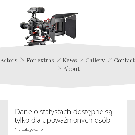
Edwin Film Agencja Aktorska
Actors
For extras
News
Gallery
Contact
About
Dane o statystach dostępne są
tylko dla upoważnionych osób.
Nie zalogowano