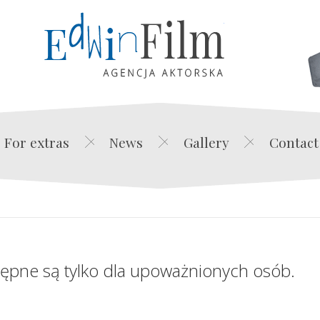
Edwin Film Agencja Akt
For extras
News
Gallery
Contact
tępne są tylko dla upoważnionych osób.