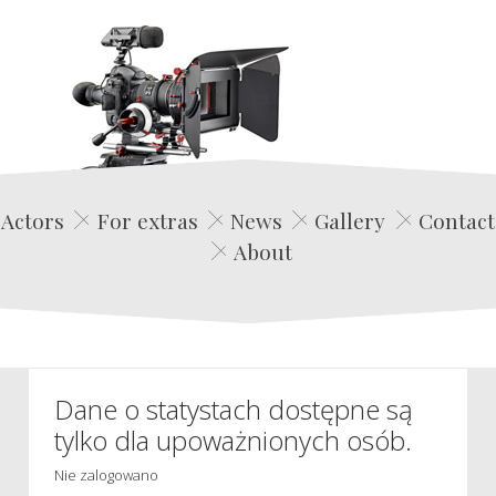
Edwin Film Agencja Aktorska
Actors
For extras
News
Gallery
Contact
About
Dane o statystach dostępne są
tylko dla upoważnionych osób.
Nie zalogowano