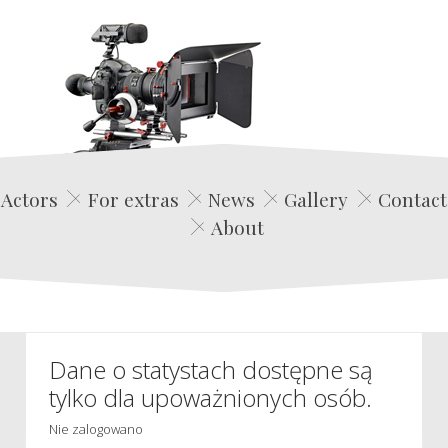
Edwin Film Agencja Aktorska
Actors
For extras
News
Gallery
Contact
About
Dane o statystach dostępne są
tylko dla upoważnionych osób.
Nie zalogowano