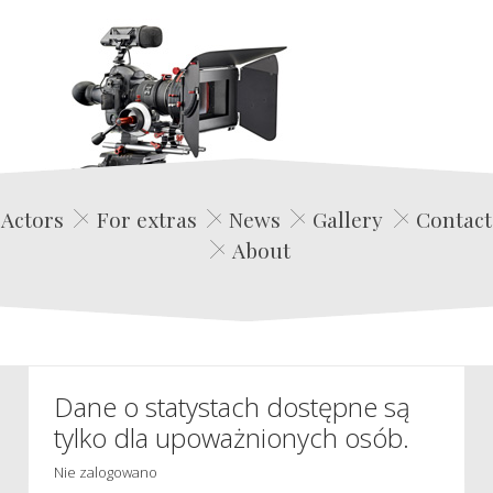
Edwin Film Agencja Aktorska
Actors
For extras
News
Gallery
Contact
About
Dane o statystach dostępne są
tylko dla upoważnionych osób.
Nie zalogowano