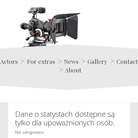
Edwin Film Agencja Aktorska
Actors
For extras
News
Gallery
Contact
About
Dane o statystach dostępne są
tylko dla upoważnionych osób.
Nie zalogowano