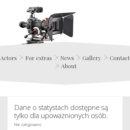
Edwin Film Agencja Aktorska
Actors
For extras
News
Gallery
Contact
About
Dane o statystach dostępne są
tylko dla upoważnionych osób.
Nie zalogowano