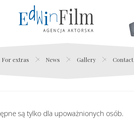
Edwin Film Agencja Akt
For extras
News
Gallery
Contact
tępne są tylko dla upoważnionych osób.