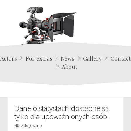
Edwin Film Agencja Aktorska
Actors
For extras
News
Gallery
Contact
About
Dane o statystach dostępne są
tylko dla upoważnionych osób.
Nie zalogowano