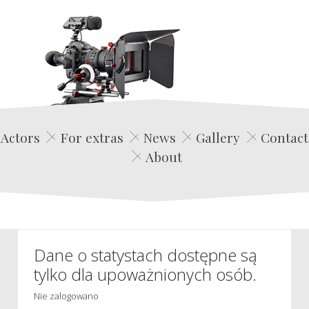
Edwin Film Agencja Aktorska
Actors
For extras
News
Gallery
Contact
About
Dane o statystach dostępne są
tylko dla upoważnionych osób.
Nie zalogowano