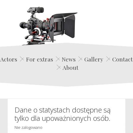
Edwin Film Agencja Aktorska
Actors
For extras
News
Gallery
Contact
About
Dane o statystach dostępne są
tylko dla upoważnionych osób.
Nie zalogowano