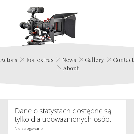
Edwin Film Agencja Aktorska
Actors
For extras
News
Gallery
Contact
About
Dane o statystach dostępne są
tylko dla upoważnionych osób.
Nie zalogowano